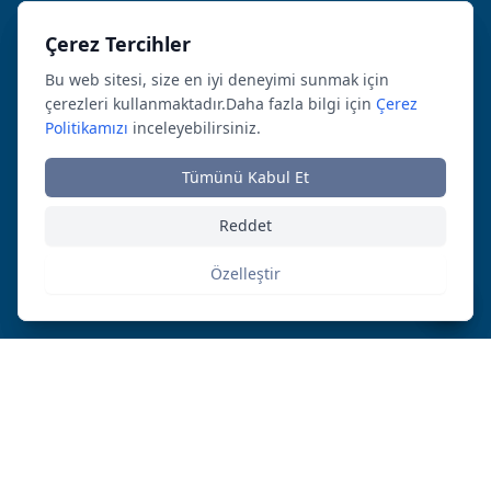
Çerez Tercihler
Çerez Tercihler
Bu web sitesi, size en iyi deneyimi sunmak için
Bu web sitesi, size en iyi deneyimi sunmak için
çerezleri kullanmaktadır.Daha fazla bilgi için
çerezleri kullanmaktadır.Daha fazla bilgi için
Çerez
Çerez
Politikamızı
Politikamızı
inceleyebilirsiniz.
inceleyebilirsiniz.
Tümünü Kabul Et
Tümünü Kabul Et
Reddet
Reddet
Özelleştir
Özelleştir
Çözümlerimiz
TCI Sigorta Brokerliği
TCI Sigorta Brokerliği Ürünlerimiz
TCI&AU Group