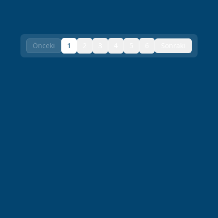
Önceki
1
2
3
4
5
6
Sonraki