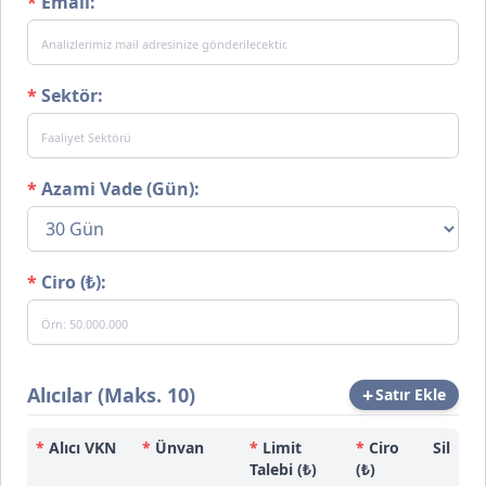
*
Email:
*
Sektör:
*
Azami Vade (Gün):
*
Ciro (₺):
Alıcılar (Maks.
10
)
+
Satır Ekle
*
Alıcı VKN
*
Ünvan
*
Limit
*
Ciro
Sil
Talebi (₺)
(₺)