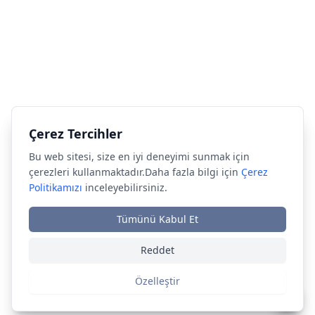
Çerez Tercihler
Çerez Tercihler
Bu web sitesi, size en iyi deneyimi sunmak için
Bu web sitesi, size en iyi deneyimi sunmak için
çerezleri kullanmaktadır.Daha fazla bilgi için
çerezleri kullanmaktadır.Daha fazla bilgi için
Çerez
Çerez
Politikamızı
Politikamızı
inceleyebilirsiniz.
inceleyebilirsiniz.
Tümünü Kabul Et
Tümünü Kabul Et
Reddet
Reddet
Özelleştir
Özelleştir