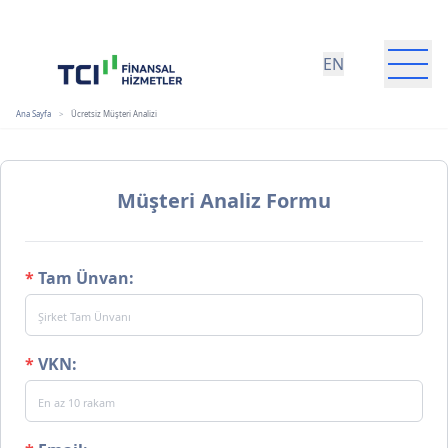
EN
Ana Sayfa
>
Ücretsiz Müşteri Analizi
TCI Finansal Hizmetler Grubu
Müşteri Analiz Formu
Hakkımızda
*
Tam Ünvan:
*
VKN: