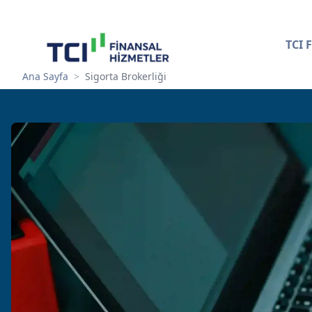
TCI 
Ana Sayfa
>
Sigorta Brokerliği