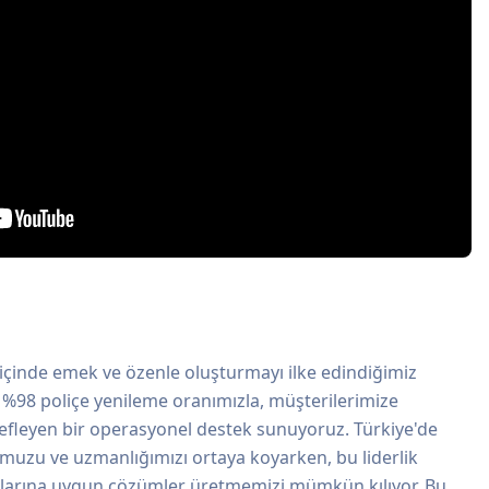
 içinde emek ve özenle oluşturmayı ilke edindiğimiz
 %98 poliçe yenileme oranımızla, müşterilerimize
efleyen bir operasyonel destek sunuyoruz. Türkiye'de
uzu ve uzmanlığımızı ortaya koyarken, bu liderlik
llarına uygun çözümler üretmemizi mümkün kılıyor. Bu