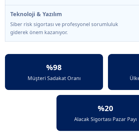
Teknoloji & Yazılım
Siber risk sigortası ve profesyonel sorumluluk
giderek önem kazanıyor.
%98
Müşteri Sadakat Oranı
Ülk
%20
Alacak Sigortası Pazar Payı