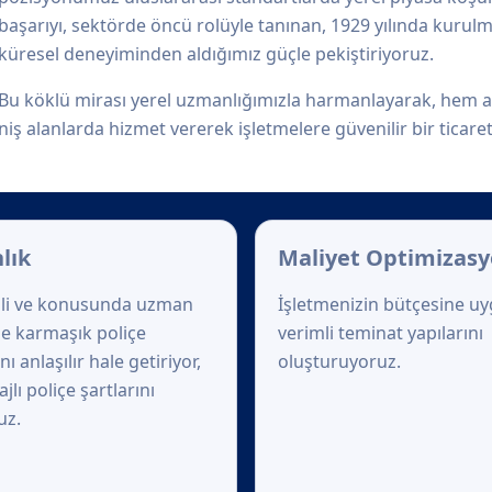
başarıyı, sektörde öncü rolüyle tanınan, 1929 yılında kurul
küresel deneyiminden aldığımız güçle pekiştiriyoruz.
Bu köklü mirası yerel uzmanlığımızla harmanlayarak, hem an
niş alanlarda hizmet vererek işletmelere güvenilir bir ticar
lık
Maliyet Optimizas
li ve konusunda uzman
İşletmenizin bütçesine u
le karmaşık poliçe
verimli teminat yapılarını
nı anlaşılır hale getiriyor,
oluşturuyoruz.
jlı poliçe şartlarını
uz.