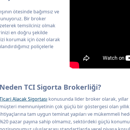
yışının ötesinde bağımsız ve
 sunuyoruz. Bir broker
zeterek temsilciniz olmak
inizi en doğru şekilde
sizi korumak için özel olarak
landırdığımız poliçelerle
Neden TCI Sigorta Brokerliği?
Ticari Alacak Sigortası
konusunda lider broker olarak, yıllar
müşteri memnuniyetinin çok güçlü bir göstergesi olan yıllık
ihtiyaçlarına tam uygun teminat yapıları ve mükemmeli hed
%20 pazar payına sahip olmamız, sektördeki güçlü konumum
pozisyonumuz uluslararası standartlarda yerel piyasa koşu