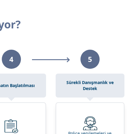
yor?
4
5
Sürekli Danışmanlık ve
atın Başlatılması
Destek
Poliçe yenilemeleri ve